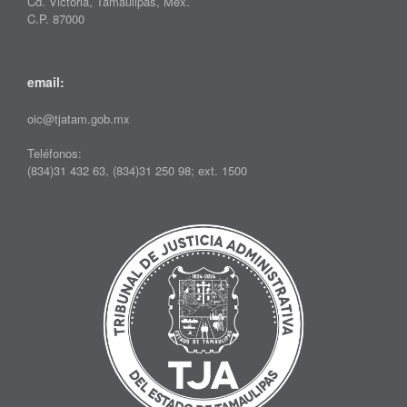
Cd. Victoria, Tamaulipas, Mex.
C.P. 87000
email:
oic@tjatam.gob.mx
Teléfonos:
(834)31 432 63, (834)31 250 98; ext. 1500